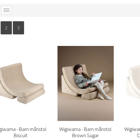
2
3
giwama - Barn månstol
Wigiwama - Barn månstol
Wigiwa
Biscuit
Brown Sugar
C