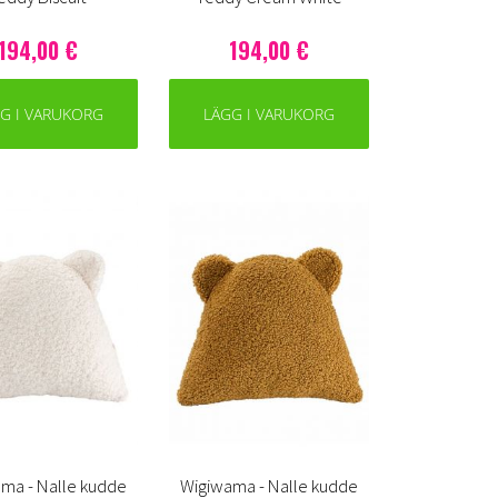
194,00 €
194,00 €
G I VARUKORG
LÄGG I VARUKORG
ma - Nalle kudde
Wigiwama - Nalle kudde