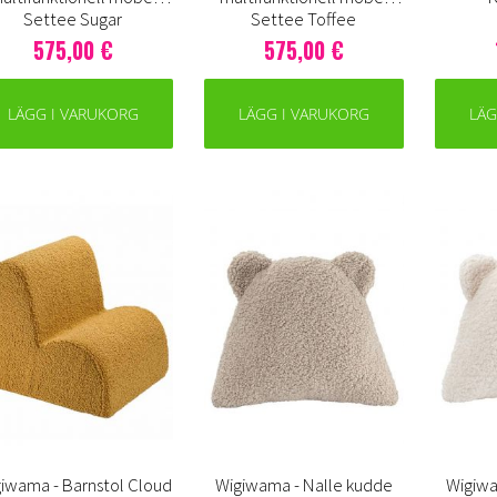
Settee Sugar
Settee Toffee
575,00 €
575,00 €
LÄGG I VARUKORG
LÄGG I VARUKORG
LÄG
iwama - Barnstol Cloud
Wigiwama - Nalle kudde
Wigiwa