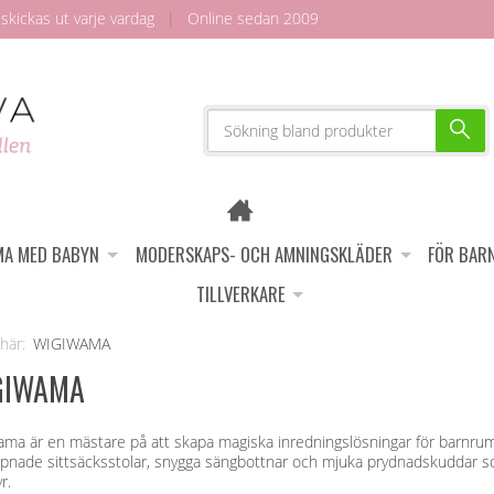
skickas ut varje vardag
|
Online sedan 2009
A MED BABYN
MODERSKAPS- OCH AMNINGSKLÄDER
FÖR BAR
TILLVERKARE
WIGIWAMA
GIWAMA
ma är en mästare på att skapa magiska inredningslösningar för barnrum. 
pnade sittsäcksstolar, snygga sängbottnar och mjuka prydnadskuddar som
r.