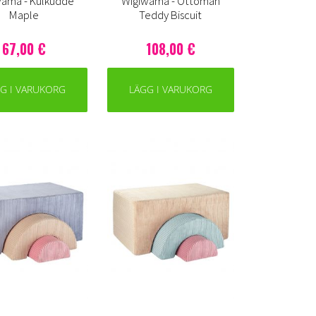
wama - Kulkudde
Wigiwama - Ottoman
Maple
Teddy Biscuit
67,00 €
108,00 €
G I VARUKORG
LÄGG I VARUKORG