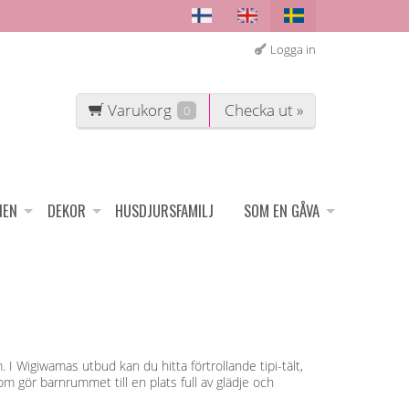
Logga in
Varukorg
Checka ut »
0
NEN
DEKOR
HUSDJURSFAMILJ
SOM EN GÅVA
I Wigiwamas utbud kan du hitta förtrollande tipi-tält,
 gör barnrummet till en plats full av glädje och