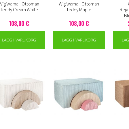
Wigiwama - Ottoman
Wigiwama - Ottoman
Teddy Cream White
Teddy Maple
Regn
Bl
108,00 €
108,00 €
LÄGG I VARUKORG
LÄGG I VARUKORG
LÄG