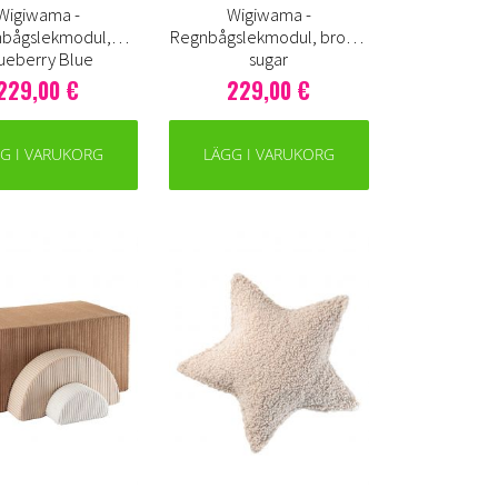
Wigiwama -
Wigiwama -
bågslekmodul,
Regnbågslekmodul, brown
ueberry Blue
sugar
229,00 €
229,00 €
G I VARUKORG
LÄGG I VARUKORG