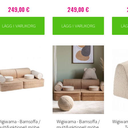
249,00 €
249,00 €
LÄGG I VARUKORG
LÄGG I VARUKORG
LÄG
igiwama - Barnsoffa /
Wigiwama - Barnsoffa /
Wigiwam
ultifunktionell möbel
multifunktionell möbel
T