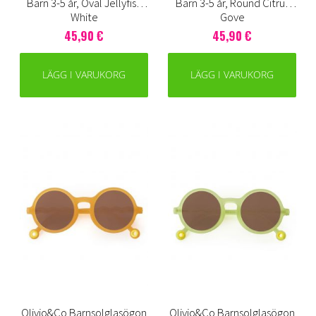
Barn 3-5 år, Oval Jellyfish
Barn 3-5 år, Round Citrus
White
Gove
45,90 €
45,90 €
LÄGG I VARUKORG
LÄGG I VARUKORG
Olivio&Co Barnsolglasögon
Olivio&Co Barnsolglasögon