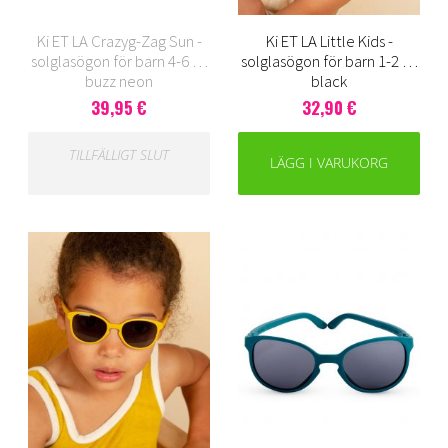
Ki ET LA Crazyg-Zag Sun -
Ki ET LA Little Kids -
solglasögon för barn 4-6 år,
solglasögon för barn 1-2 år,
buzz neon
black
39,95 €
32,90 €
TILLFÄLLIGT SLUT
LÄGG I VARUKORG