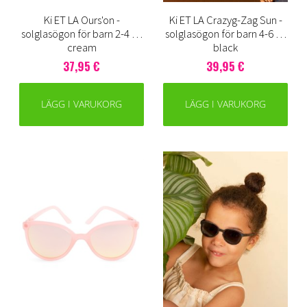
Ki ET LA Ours'on -
Ki ET LA Crazyg-Zag Sun -
solglasögon för barn 2-4 år,
solglasögon för barn 4-6 år,
cream
black
37,95 €
39,95 €
LÄGG I VARUKORG
LÄGG I VARUKORG