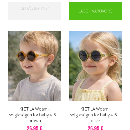
TILLFÄLLIGT SLUT
LÄGG I VARUKORG
Ki ET LA Woam -
Ki ET LA Woam -
solglasögon för baby 4-6 å,
solglasögon för baby 4-6 å,
brown
olive
26,95 €
26,95 €