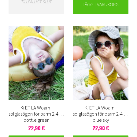
TILLFÄLLIGT SLUT
LÄGG I VARUKORG
Ki ET LA Woam -
Ki ET LA Woam -
solglasögon för barm 2-4 år,
solglasögon för barm 2-4 år,
bottle green
blue sky
22,90 €
22,90 €