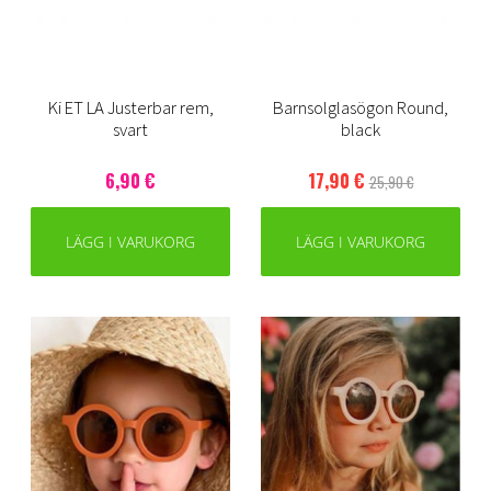
Ki ET LA Justerbar rem,
Barnsolglasögon Round,
svart
black
6,90 €
17,90 €
25,90 €
LÄGG I VARUKORG
LÄGG I VARUKORG