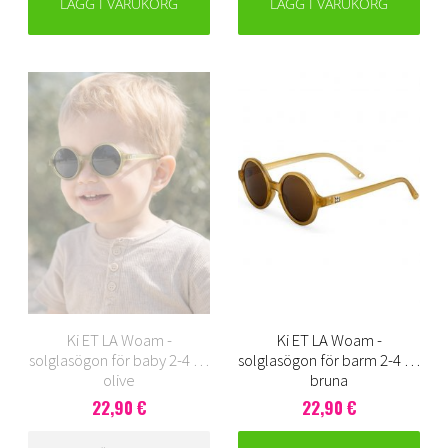
LÄGG I VARUKORG
LÄGG I VARUKORG
Ki ET LA Woam -
Ki ET LA Woam -
solglasögon för baby 2-4 år,
solglasögon för barm 2-4 år,
olive
bruna
22,90 €
22,90 €