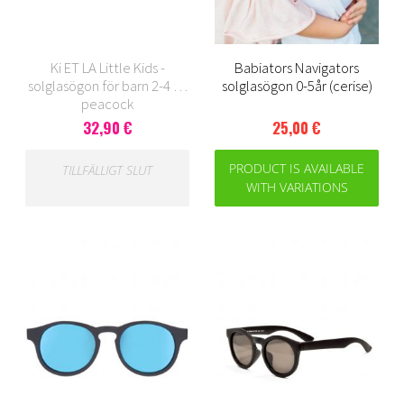
Ki ET LA Little Kids -
Babiators Navigators
solglasögon för barn 2-4 år,
solglasögon 0-5år (cerise)
peacock
32,90 €
25,00 €
PRODUCT IS AVAILABLE
TILLFÄLLIGT SLUT
WITH VARIATIONS