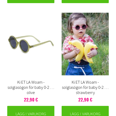
Ki ET LA Woam -
Ki ET LA Woam -
solglasögon för baby 0-2 år,
solglasögon för baby 0-2 år,
olive
strawberry
22,90 €
22,90 €
LÄGG I VARUKORG
LÄGG I VARUKORG