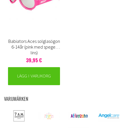
Babiators Aces solglasögon
6-14år (pink med spegel
lins)
39,95 €
LÄGG I VARUKORG
VARUMÄRKEN