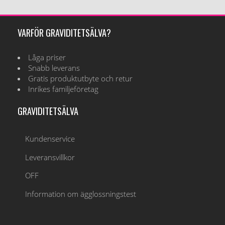
VARFÖR GRAVIDITETSÄLVA?
Låga priser
Snabb leverans
Gratis produktutbyte och retur
Inrikes familjeföretag
GRAVIDITETSÄLVA
Kundenservice
Leveransvillkor
OFF
Information om ägglossningstest