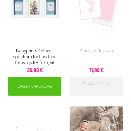
Babyprints Deluxe -
Bläckkudde, rosa
trippelram för hand- och
fotavtryck + foto, vit
36,90 €
11,90 €
TILLFÄLLIGT SLUT
LÄGG I VARUKORG