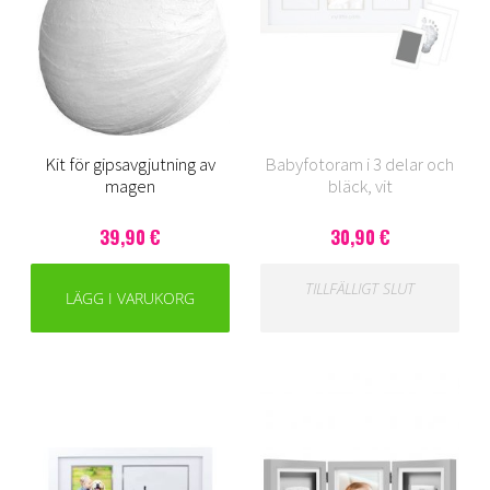
Kit för gipsavgjutning av
Babyfotoram i 3 delar och
magen
bläck, vit
39,90 €
30,90 €
TILLFÄLLIGT SLUT
LÄGG I VARUKORG