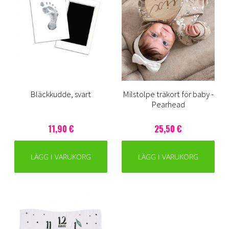
Bläckkudde, svart
Milstolpe träkort för baby -
Pearhead
11,90 €
25,50 €
LÄGG I VARUKORG
LÄGG I VARUKORG