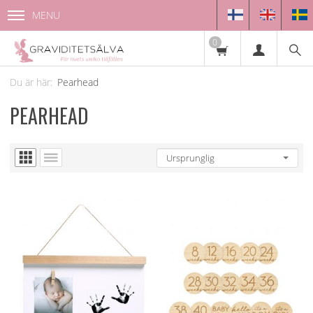
MENU
0
Pearhead
PEARHEAD