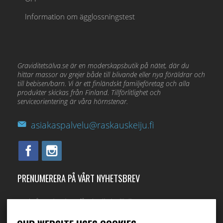
Information om ägglossningstest
Graviditetsälva.se är en moderskapsbutik på nätet, där du
hittar massor av grejer både till blivande eller nya föräldrar och
till bebisen/barn. Vi är ett finländskt familjeföretag och alla
produkter skickas från Finland. Tillförlitlighet och
serviceorientering är våra hörnstenar.
asiakaspalvelu@raskauskeiju.fi
PRENUMERERA PÅ VÅRT NYHETSBREV
Med vårt nyhetsbrev får du direkt till din e-post.