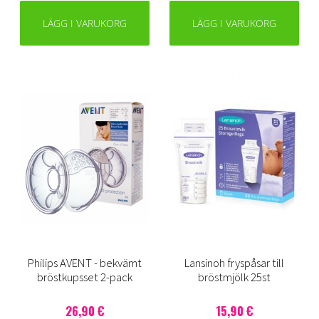
LÄGG I VARUKORG
LÄGG I VARUKORG
Philips AVENT - bekvämt
Lansinoh fryspåsar till
bröstkupsset 2-pack
bröstmjölk 25st
26,90 €
15,90 €