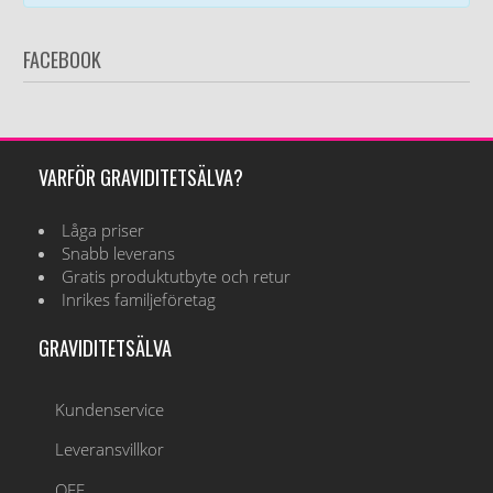
FACEBOOK
VARFÖR GRAVIDITETSÄLVA?
Låga priser
Snabb leverans
Gratis produktutbyte och retur
Inrikes familjeföretag
GRAVIDITETSÄLVA
Kundenservice
Leveransvillkor
OFF