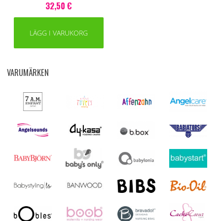
32,50 €
LÄGG I VARUKORG
VARUMÄRKEN