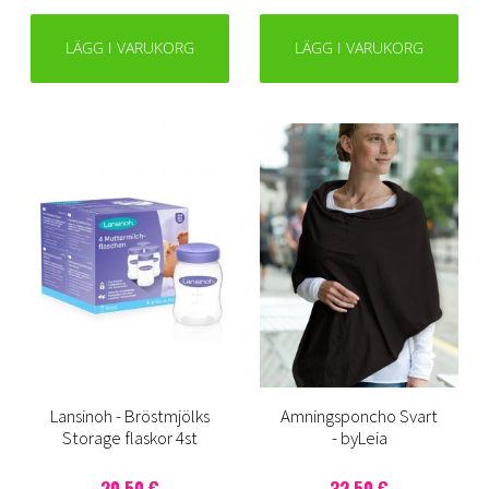
LÄGG I VARUKORG
LÄGG I VARUKORG
Lansinoh - Bröstmjölks
Amningsponcho Svart
Storage flaskor 4st
- byLeia
20,50 €
32,50 €