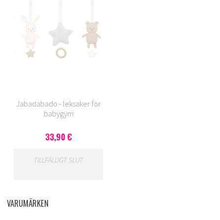
Jabadabado - leksaker för
babygym
33,90 €
TILLFÄLLIGT SLUT
VARUMÄRKEN