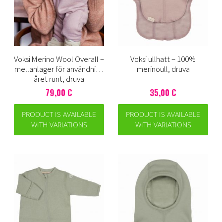
Voksi Merino Wool Overall –
Voksi ullhatt – 100%
mellanlager för användning
merinoull, druva
året runt, druva
79,00 €
35,00 €
PRODUCT IS AVAILABLE
PRODUCT IS AVAILABLE
WITH VARIATIONS
WITH VARIATIONS