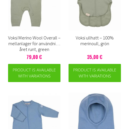
Voksi Merino Wool Overall –
Voksi ullhatt – 100%
mellanlager för användning
merinoull, grön
året runt, green
79,00 €
35,00 €
PRODUCT IS AVAILABLE
PRODUCT IS AVAILABLE
WITH VARIATIONS
WITH VARIATIONS