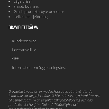
Låga priser
Snabb leverans
Gratis produktutbyte och retur
Inrikes familjeföretag
GRAVIDITETSÄLVA
Kundenservice
Leveransvillkor
OFF
Information om ägglossningstest
Graviditetsälva.se är en moderskapsbutik på nätet, där du
hittar massor av grejer både till blivande eller nya föräldrar och
till bebisen/barn. Vi är ett finländskt familjeföretag och alla
produkter skickas från Finland. Tillförlitlighet och
serviceorientering är våra hörnstenar.