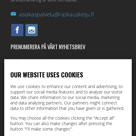
asiakaspalvelu@raskauskeiju.fi
PRENUMERERA PÅ VÅRT NYHETSBREV
Med vårt nyhetsbrev får du direkt till din e-post.
OUR WEBSITE USES COOKIES
I accept this site saving my personal data (
läs
)
We use cookies to enhance our content and advertising, to
support our social media features and to analyze our visitor
data. We share information to our social media, marketing
Beställ
and data analyzing partners. Our partners might connect
data to other information that you have given or is gathered.
You may choose all the cookies clicking the "Accept all"
button. You can also make changes after pressing the
button "I'll make some changes".